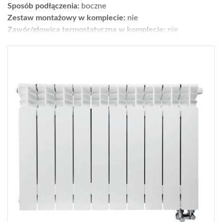
Sposób podłączenia:
boczne
Zestaw montażowy w komplecie:
nie
Zawór/głowica termostatyczna w komplecie:
nie
Moc [W] dla parametrów 75/65/20°C:
1118,2
Wykończenie:
biały
Wys. × szer. × gł. [cm]:
52,7 × 80,5 × 9
Gwarancja [lata]:
20
Cena netto [zł]:
299
Gdzie kupić?