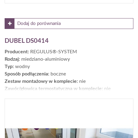
Dodaj do porównania
DUBEL DS0414
Producent:
REGULUS®-SYSTEM
Rodzaj:
miedziano-aluminiowy
Typ:
wodny
Sposób podłączenia:
boczne
Zestaw montażowy w komplecie:
nie
Zawór/głowica termostatyczna w komplecie:
nie
Moc [W] dla parametrów 75/65/20°C:
3188
Wykończenie:
powierzchnia: pofalowana; kolory: ponad
200 - paleta RAL K7
Wys. × szer. × gł. [cm]:
39 x 140 x 18
Gwarancja [lata]:
25
Cena netto [zł]:
2035