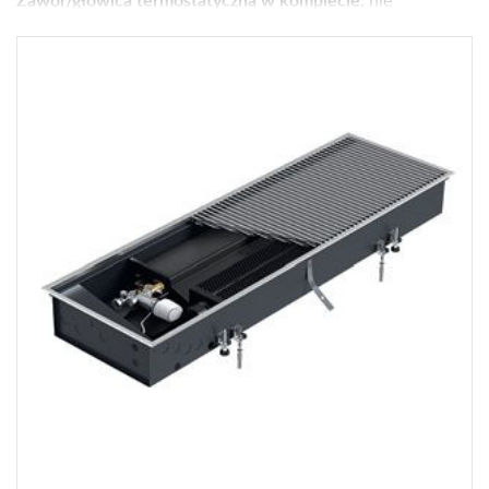
Zawór/głowica termostatyczna w komplecie:
nie
Moc [W] dla parametrów 75/65/20°C:
5847
Wykończenie:
kratka
Wys. × szer. × gł. [cm]:
9 x 25 x 275
Gwarancja [lata]:
7
Cena netto [zł]:
6633
Moc dla parametrów 55/45/20°C [W]:
3382
Gdzie kupić?