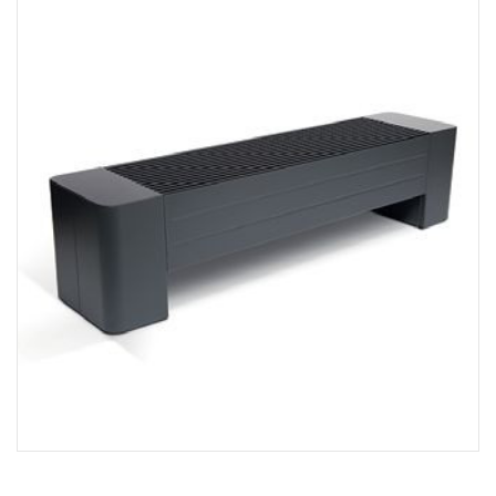
Wykończenie:
powierzchnia: chropowata; kolory: 4 (biały,
grafit, czarny, miedziany)
Wys. × szer. × gł. [cm]:
57 x 80,5 x 9
Gwarancja [lata]:
16
Cena netto [zł]:
562
Moc dla parametrów 55/45/20°C [W]:
567
Gdzie kupić?