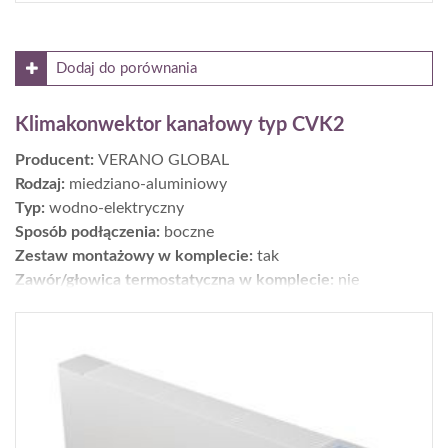
Dodaj do porównania
Klimakonwektor kanałowy typ CVK2
Producent:
VERANO GLOBAL
Rodzaj:
miedziano-aluminiowy
Typ:
wodno-elektryczny
Sposób podłączenia:
boczne
Zestaw montażowy w komplecie:
tak
Zawór/głowica termostatyczna w komplecie:
nie
Moc [W] dla parametrów 75/65/20°C:
20698
Wykończenie:
kratka
Wys. × szer. × gł. [cm]:
18 x 35 x 325
Gwarancja [lata]:
7
Cena netto [zł]:
14324
Moc dla parametrów 55/45/20°C [W]:
12229