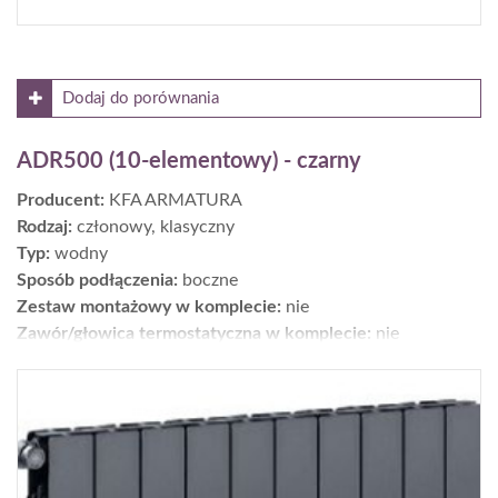
Dodaj do porównania
ADR500 (10-elementowy) - czarny
Producent:
KFA ARMATURA
Rodzaj:
członowy, klasyczny
Typ:
wodny
Sposób podłączenia:
boczne
Zestaw montażowy w komplecie:
nie
Zawór/głowica termostatyczna w komplecie:
nie
Moc [W] dla parametrów 75/65/20°C:
1095,5
Wykończenie:
powierzchnia: chropowata; kolory: 4 (biały,
grafit, czarny, miedziany)
Wys. × szer. × gł. [cm]:
57 x 80,5 x 9
Gwarancja [lata]:
16
Cena netto [zł]:
562