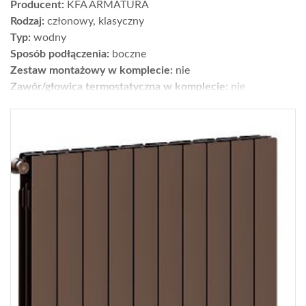
Producent:
KFA ARMATURA
Rodzaj:
członowy, klasyczny
Typ:
wodny
Sposób podłączenia:
boczne
Zestaw montażowy w komplecie:
nie
Zawór/głowica termostatyczna w komplecie:
nie
Moc [W] dla parametrów 75/65/20°C:
1095,5
Wykończenie:
powierzchnia: chropowata; kolory: 4 (biały,
grafit, czarny, miedziany)
Wys. × szer. × gł. [cm]:
57 x 80,5 x 9
Gwarancja [lata]:
16
Cena netto [zł]:
562
Moc dla parametrów 55/45/20°C [W]:
567
Gdzie kupić?