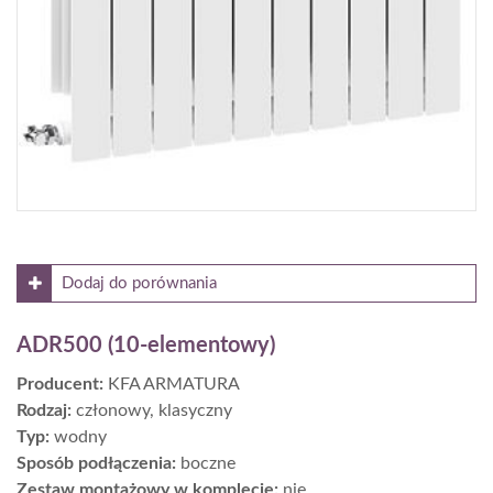
Dodaj do porównania
ADR500 (10-elementowy)
Producent:
KFA ARMATURA
Rodzaj:
członowy, klasyczny
Typ:
wodny
Sposób podłączenia:
boczne
Zestaw montażowy w komplecie:
nie