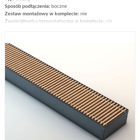
Sposób podłączenia:
boczne
Zestaw montażowy w komplecie:
nie
Zawór/głowica termostatyczna w komplecie:
nie
Moc [W] dla parametrów 75/65/20°C:
1077
Wykończenie:
powierzchnia: gładka; kolor: biały
Wys. × szer. × gł. [cm]:
57,5 x 80,5 x 10
Gwarancja [lata]:
2
Cena netto [zł]:
1061
Moc dla parametrów 55/45/20°C [W]:
553
Gdzie kupić?