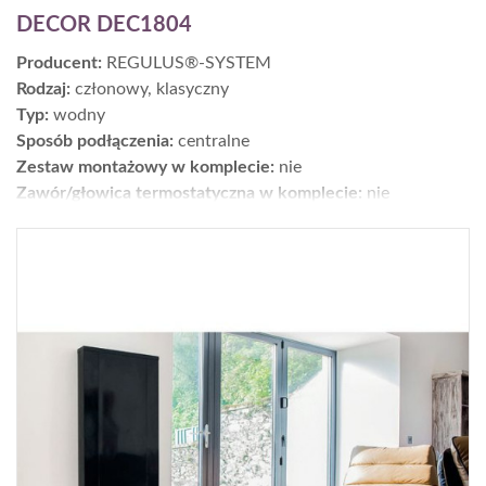
DECOR DEC1804
Producent:
REGULUS®-SYSTEM
Rodzaj:
członowy, klasyczny
Typ:
wodny
Sposób podłączenia:
centralne
Zestaw montażowy w komplecie:
nie
Zawór/głowica termostatyczna w komplecie:
nie
Moc [W] dla parametrów 75/65/20°C:
988
Wykończenie:
powierzchnia: gładka; kolory: ponad 200 -
paleta RAL K7
Wys. × szer. × gł. [cm]:
180 x 40 x 9
Gwarancja [lata]:
25
Cena netto [zł]:
1763
Moc dla parametrów 55/45/20°C [W]:
596
Gdzie kupić?