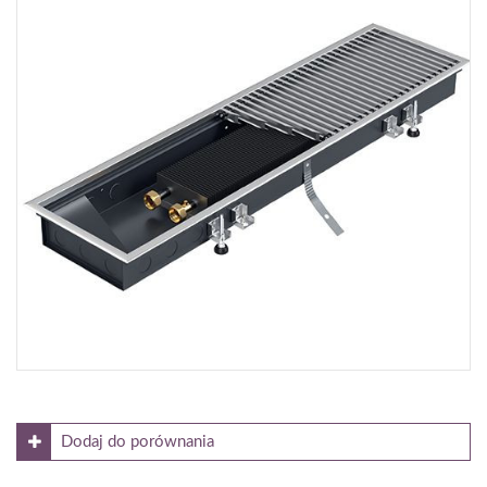
Cena netto [zł]:
604
Moc dla parametrów 55/45/20°C [W]:
570
Gdzie kupić?
Dodaj do porównania