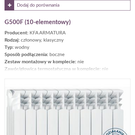
Dodaj do porównania
G500F (10-elementowy)
Producent:
KFA ARMATURA
Rodzaj:
członowy, klasyczny
Typ:
wodny
Sposób podłączenia:
boczne
Zestaw montażowy w komplecie:
nie
Zawór/głowica termostatyczna w komplecie:
nie
Moc [W] dla parametrów 75/65/20°C:
1118,2
Wykończenie:
powierzchnia: gładka; kolor: biały
Wys. × szer. × gł. [cm]:
52,7 × 80,5 × 9
Gwarancja [lata]:
20
Cena netto [zł]:
427
Moc dla parametrów 55/45/20°C [W]:
578
Gdzie kupić?