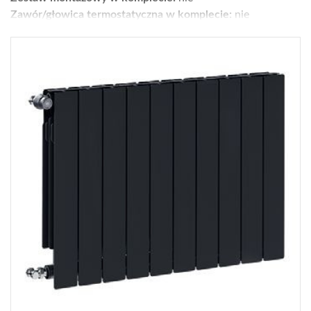
Zawór/głowica termostatyczna w komplecie:
nie
Moc [W] dla parametrów 75/65/20°C:
1095,5
Wykończenie:
powierzchnia: gładka; kolory: 4 (biały, grafit,
czarny, miedziany)
Wys. × szer. × gł. [cm]:
57 x 80,5 x 9
Gwarancja [lata]:
16
Cena netto [zł]:
448
Moc dla parametrów 55/45/20°C [W]:
567
Gdzie kupić?