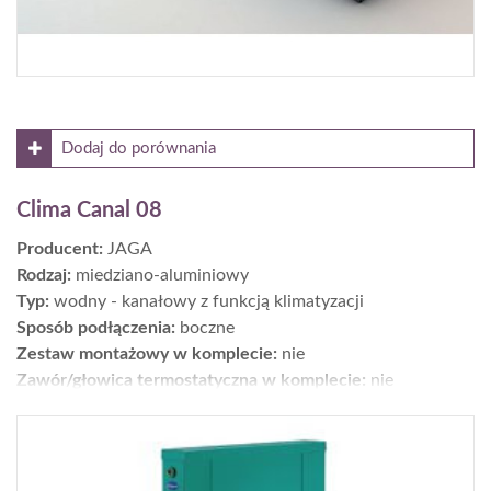
Dodaj do porównania
Clima Canal 08
Producent:
JAGA
Rodzaj:
miedziano-aluminiowy
Typ:
wodny - kanałowy z funkcją klimatyzacji
Sposób podłączenia:
boczne
Zestaw montażowy w komplecie:
nie
Zawór/głowica termostatyczna w komplecie:
nie
Moc [W] dla parametrów 75/65/20°C:
891-3929
Wykończenie:
wymiennik i koryto szare
Wys. × szer. × gł. [cm]:
8 x 72-180
Gwarancja [lata]:
5 na wymiennik, 2 na części elektryczne,