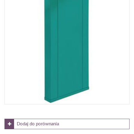
10 na pozostałe elementy
Cena netto [zł]:
od 3800
Moc dla parametrów 55/45/20°C [W]:
535-2357
Gdzie kupić?
Dodaj do porównania