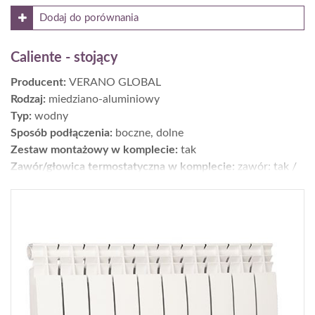
Dodaj do porównania
Caliente - stojący
Producent:
VERANO GLOBAL
Rodzaj:
miedziano-aluminiowy
Typ:
wodny
Sposób podłączenia:
boczne, dolne
Zestaw montażowy w komplecie:
tak
Zawór/głowica termostatyczna w komplecie:
zawór: tak /
głowica: nie
Moc [W] dla parametrów 75/65/20°C:
5387
Wykończenie:
powierzchnia: gładka; kolor: RAL 9016
Wys. × szer. × gł. [cm]:
30 x 28,4 x 258
Gwarancja [lata]:
7
Cena netto [zł]:
6145
Moc dla parametrów 55/45/20°C [W]:
2768
Gdzie kupić?