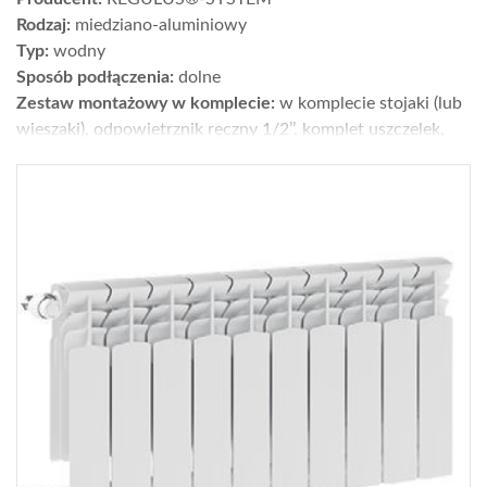
Rodzaj:
miedziano-aluminiowy
Typ:
wodny
Sposób podłączenia:
dolne
Zestaw montażowy w komplecie:
w komplecie stojaki (lub
wieszaki), odpowietrznik ręczny 1/2’’, komplet uszczelek,
śruby, kołki rozporowe
Zawór/głowica termostatyczna w komplecie:
zawór
termostatyczny z nastawą wstępną
Moc [W] dla parametrów 75/65/20°C:
1231
Wykończenie:
lakier proszkowy - paleta RAL K7 (kolor w
cenie), kolor standardowy RAL9003 (biały)
Wys. × szer. × gł. [cm]:
21 × 100 × 18
Gwarancja [lata]:
25
Cena netto [zł]:
1079
Gdzie kupić?