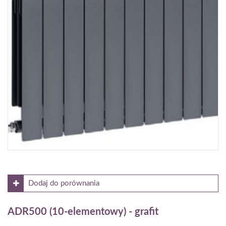
Moc dla parametrów 55/45/20°C [W]:
567
Gdzie kupić?
Dodaj do porównania
ADR500 (10-elementowy) - grafit