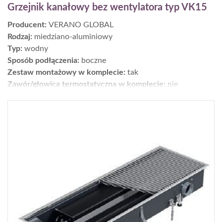
Grzejnik kanałowy bez wentylatora typ VK15
Producent:
VERANO GLOBAL
Rodzaj:
miedziano-aluminiowy
Typ:
wodny
Sposób podłączenia:
boczne
Zestaw montażowy w komplecie:
tak
Zawór/głowica termostatyczna w komplecie:
nie
Moc [W] dla parametrów 75/65/20°C:
1280
Wykończenie:
kratka
Wys. × szer. × gł. [cm]:
9 x 25 x 400
Gwarancja [lata]:
7
Cena netto [zł]:
2551
Moc dla parametrów 55/45/20°C [W]:
639
Gdzie kupić?