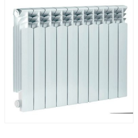
Wys. × szer. × gł. [cm]:
42,2 × 80,5 × 9
Gwarancja [lata]:
20
Cena netto [zł]:
362
Moc dla parametrów 55/45/20°C [W]:
444
Gdzie kupić?