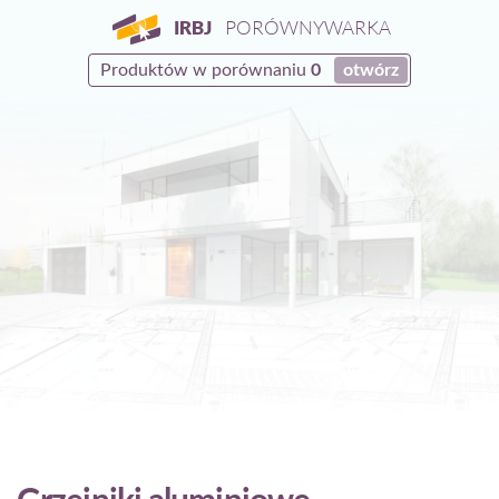
IRBJ
PORÓWNYWARKA
Produktów w porównaniu
0
otwórz