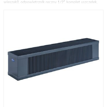
wieszaki), odpowietrznik ręczny 1/2’’, komplet uszczelek,
śruby, kołki rozporowe
Zawór/głowica termostatyczna w komplecie:
nie
Moc [W] dla parametrów 75/65/20°C:
1547
Wykończenie:
lakier proszkowy - paleta RAL K7 (kolor w
cenie), kolor standardowy RAL9003 (biały)
Wys. × szer. × gł. [cm]:
180 × 60 × 9
Gwarancja [lata]:
25
Cena netto [zł]:
2033
Gdzie kupić?