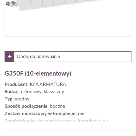
Dodaj do porównania
G350F (10-elementowy)
Producent:
KFA ARMATURA
Rodzaj:
członowy, klasyczny
Typ:
wodny
Sposób podłączenia:
boczne
Zestaw montażowy w komplecie:
nie
Zawór/głowica termostatyczna w komplecie:
nie
Moc [W] dla parametrów 75/65/20°C:
857
Wykończenie:
powierzchnia: gładka; kolor: biały