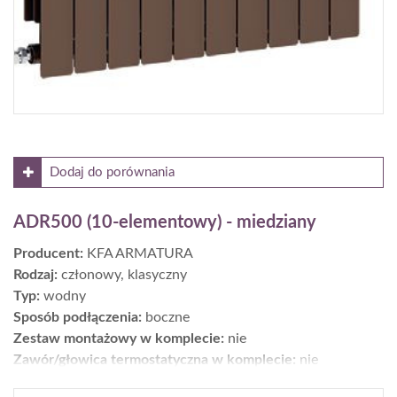
Dodaj do porównania
ADR500 (10-elementowy) - miedziany
Producent:
KFA ARMATURA
Rodzaj:
członowy, klasyczny
Typ:
wodny
Sposób podłączenia:
boczne
Zestaw montażowy w komplecie:
nie
Zawór/głowica termostatyczna w komplecie:
nie
Moc [W] dla parametrów 75/65/20°C:
1095,5