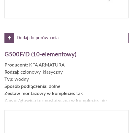
Dodaj do porównania
G500F/D (10-elementowy)
Producent:
KFA ARMATURA
Rodzaj:
członowy, klasyczny
Typ:
wodny
Sposób podłączenia:
dolne
Zestaw montażowy w komplecie:
tak
Zawór/głowica termostatyczna w komplecie:
nie
Moc [W] dla parametrów 75/65/20°C:
1110,7
Wykończenie:
powierzchnia: gładka; kolor: biały
Wys. × szer. × gł. [cm]:
50 × 82,6 × 9
Gwarancja [lata]:
20