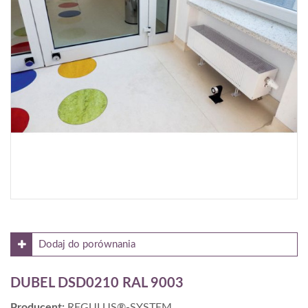
Moc dla parametrów 55/45/20°C [W]:
1922
Gdzie kupić?
Dodaj do porównania
DUBEL DSD0210 RAL 9003
Producent:
REGULUS®-SYSTEM